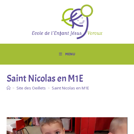
Skip
to
content
MENU
Saint Nicolas en M1E
>
Site des Oeillets
>
Saint Nicolas en M1E
Lecteur
vidéo