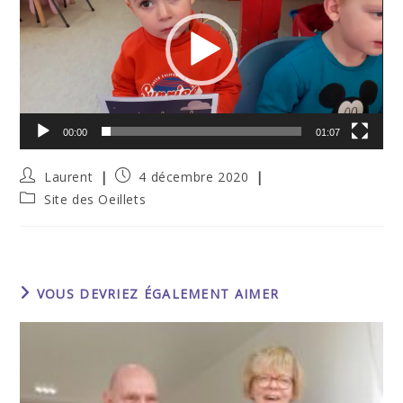
00:00
01:07
Auteur/autrice
Publication
Laurent
4 décembre 2020
de
publiée :
Post
Site des Oeillets
la
category:
publication :
VOUS DEVRIEZ ÉGALEMENT AIMER