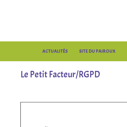
Skip
to
content
ACTUALITÉS
SITE DU PAIROUX
Le Petit Facteur/RGPD