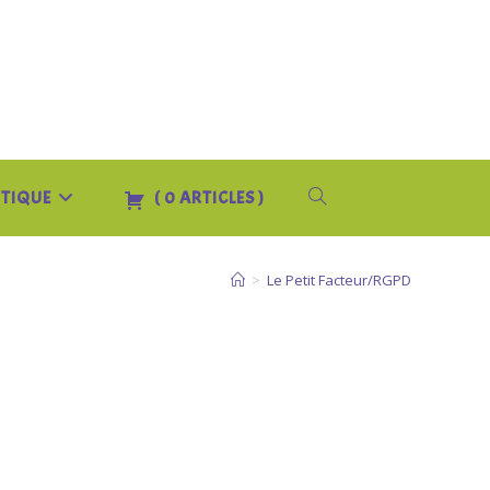
TIQUE
(
0
ARTICLES
)
TOGGLE
WEBSITE
>
Le Petit Facteur/RGPD
SEARCH