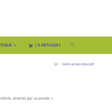
TIQUE
(
0
ARTICLES
)
TOGGLE
WEBSITE
>
Notre projet éducatif
SEARCH
ibrés, éclairés par sa parole. »