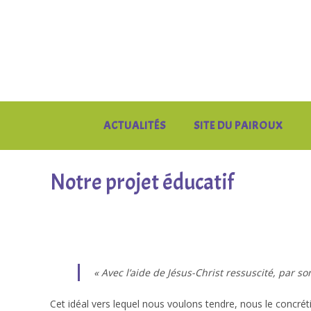
Skip
to
content
ACTUALITÉS
SITE DU PAIROUX
Notre projet éducatif
« Avec l’aide de Jésus-Christ ressuscité, par 
Cet idéal vers lequel nous voulons tendre, nous le concrétis