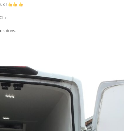
eux !
I » .
vos dons.