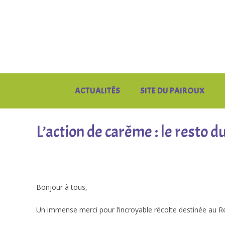
Skip
to
content
ACTUALITÉS
SITE DU PAIROUX
L’action de carême : le resto d
Bonjour à tous,
Un immense merci pour l’incroyable récolte destinée au R