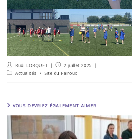
Auteur/autrice
Publication
Rudi LORQUET
2 juillet 2025
de
publiée :
Post
Actualités
/
Site du Pairoux
la
category:
publication :
VOUS DEVRIEZ ÉGALEMENT AIMER